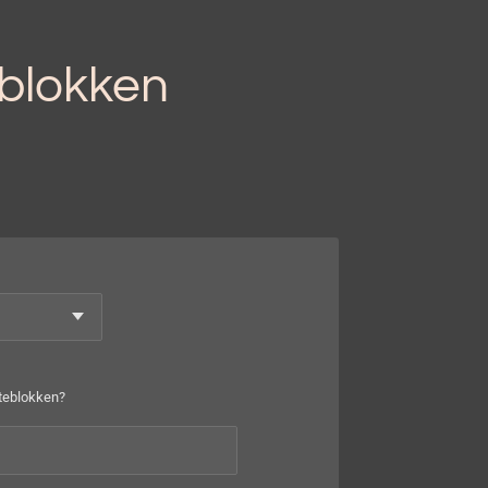
blokken
teblokken?