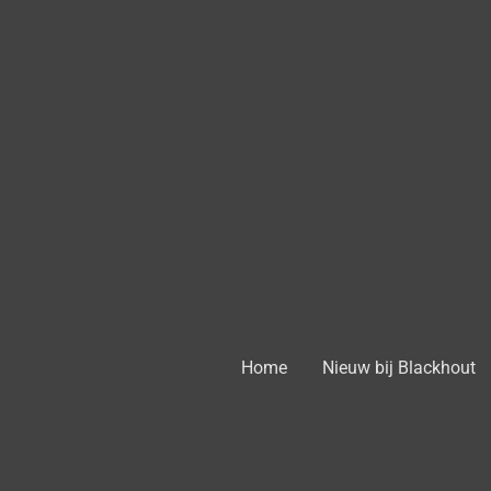
Ga
direct
naar
de
hoofdinhoud
Home
Nieuw bij Blackhout