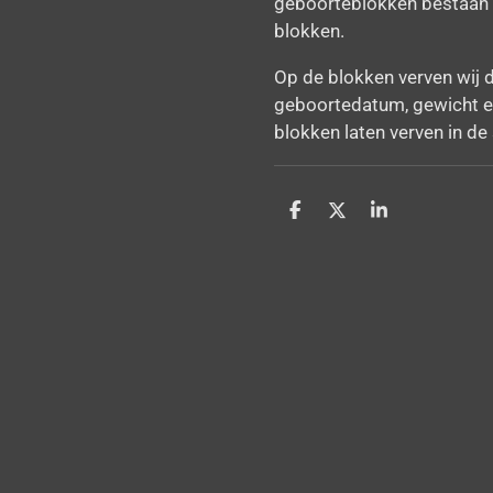
geboorteblokken bestaan u
blokken.
Op de blokken verven wij
geboortedatum, gewicht en
blokken laten verven in de
D
D
S
e
e
h
l
e
a
e
l
r
n
e