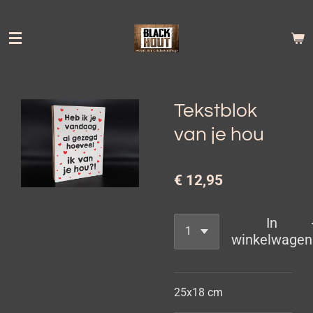
Ga
direct
naar
de
hoofdinhoud
Tekstblok
van je hou
€ 12,95
In
winkelwagen
25x18 cm