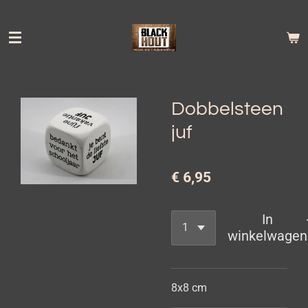
Ga
direct
naar
de
hoofdinhoud
Dobbelsteen
juf
€ 6,95
In
winkelwagen
8x8 cm