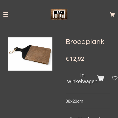
Ga
direct
naar
de
hoofdinhoud
Broodplank
€ 12,92
In
winkelwagen
38x20cm