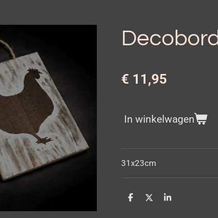
Decobord
€ 11,95
In winkelwagen
31x23cm
D
D
S
e
e
h
l
e
a