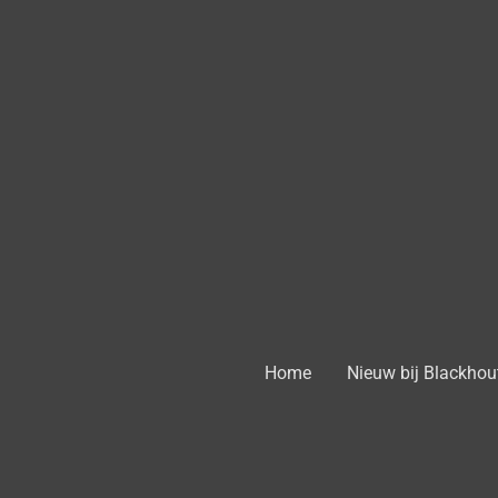
Ga
direct
naar
de
hoofdinhoud
Home
Nieuw bij Blackhou